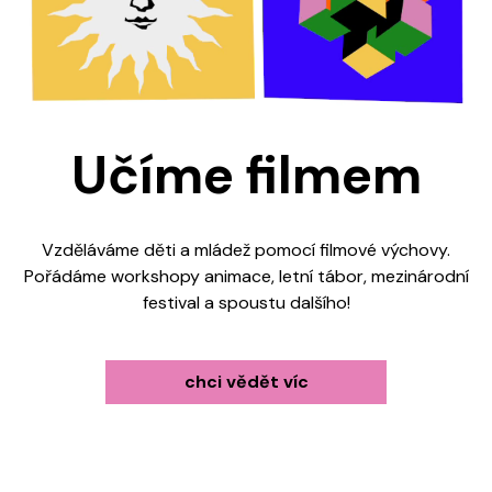
Učíme filmem
Vzděláváme děti a mládež pomocí filmové výchovy.
Pořádáme workshopy animace, letní tábor, mezinárodní
festival a spoustu dalšího!
chci vědět víc