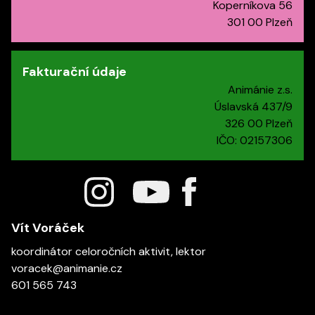
Koperníkova 56
301 00 Plzeň
Fakturační údaje
Animánie z.s.
Úslavská 437/9
326 00 Plzeň
IČO: 02157306
Vít Voráček
koordinátor celoročních aktivit, lektor
voracek@animanie.cz
601 565 743