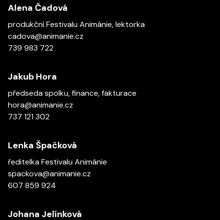
Alena Čadová
produkční Festivalu Animánie, lektorka
cadova@animanie.cz
739 983 722
Jakub Hora
předseda spolku, finance, fakturace
hora@animanie.cz
737 121 302
Lenka Špačková
ředitelka Festivalu Animánie
spackova@animanie.cz
607 859 924
Johana Jelínková